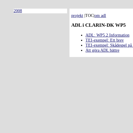
2008
projekt
|TOC|
om adl
ADL i CLARIN-DK WP5
ADL: WP5.2 Information
TEI-exempel: Ett brev
TEI-exempel: Skådespel på 
Att göra ADL bättre